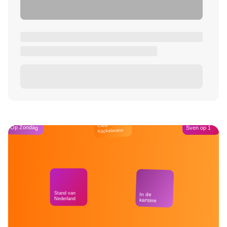
Café
Op Zondag
Sven op 1
Kockelmann
Stand van
In de
Nederland
kantine