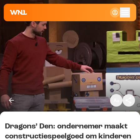
Klein
Standaard
Groot
Dragons’ Den: ondernemer maakt
Kopieer link
constructiespeelgoed om kinderen