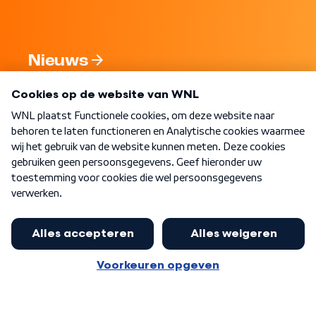
Nieuws
Programma's
Over WNL
Nieuwsbrief
Word Lid
Meer WNL voor jou