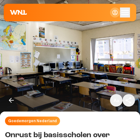
Klein
Standaard
Groot
Goedemorgen Nederland
Kopieer link
Onrust bij basisscholen over