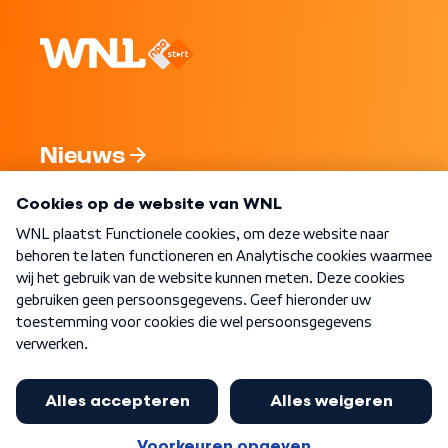
Nieuws
Programma's
Over WNL
Nieuwsbrief
Word Lid