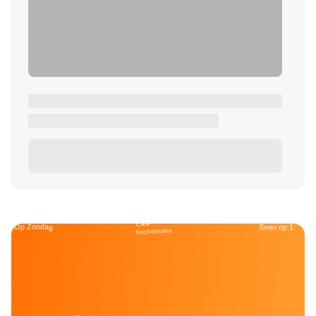
Café
Op Zondag
Sven op 1
Kockelmann