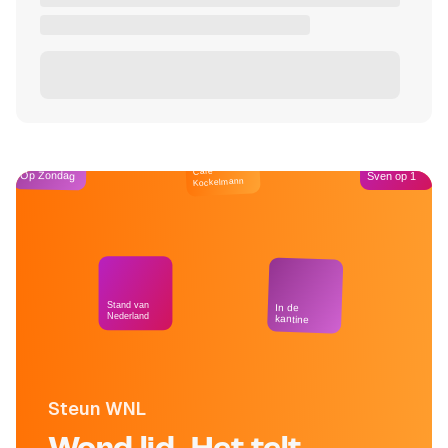
Café
Op Zondag
Sven op 1
Kockelmann
Stand van
In de
Nederland
kantine
Steun WNL