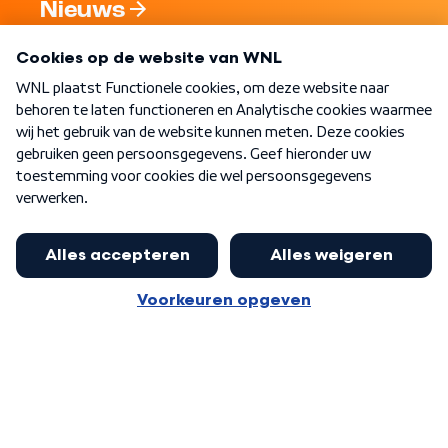
Nieuws
Programma's
Over WNL
Nieuwsbrief
Word Lid
Meer WNL voor jou
Eerste Kamer akkoord met begroting
van minister Sjoerdsma
Algemene voorwaarden
Cookie-instellingen
Privacy statement