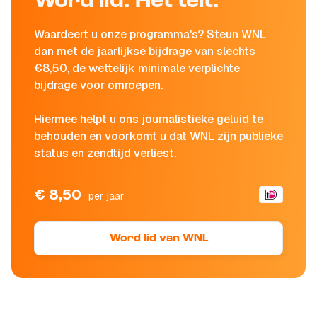
Word lid. Het telt.
Waardeert u onze programma's? Steun WNL
dan met de jaarlijkse bijdrage van slechts
€8,50, de wettelijk minimale verplichte
bijdrage voor omroepen.
Hiermee helpt u ons journalistieke geluid te
behouden en voorkomt u dat WNL zijn publieke
status en zendtijd verliest.
€ 8,50
per jaar
Word lid van WNL