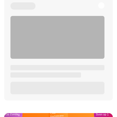
Café
Op Zondag
Sven op 1
Kockelmann