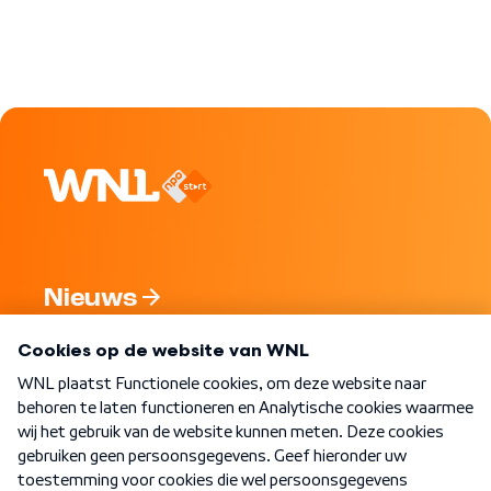
Nieuws
Programma's
Over WNL
Nieuwsbrief
Word Lid