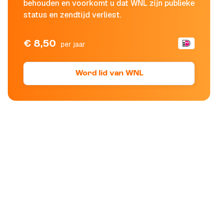
behouden en voorkomt u dat WNL zijn publieke
status en zendtijd verliest.
€ 8,50
per jaar
Word lid van WNL