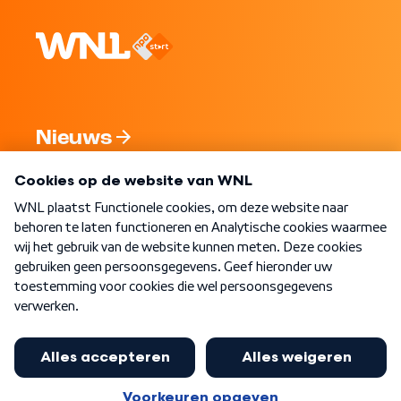
Nieuws
Programma's
Over WNL
Nieuwsbrief
Word Lid