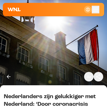
Klein
Standaard
Groot
Nederlanders zijn gelukkiger met
Kopieer link
Nederland: ‘Door coronacrisis