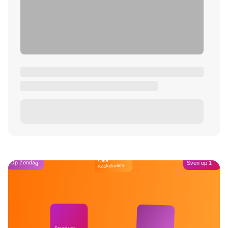
Café
Op Zondag
Sven op 1
Kockelmann