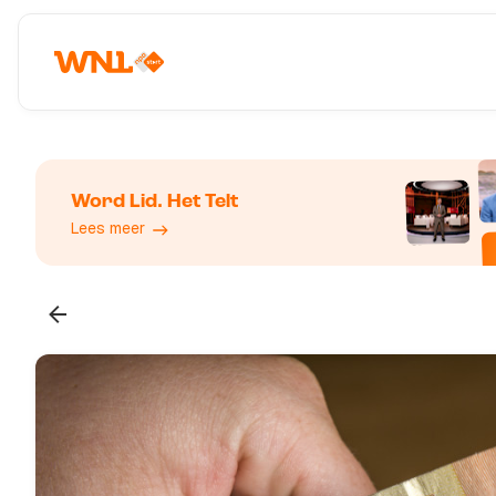
Word Lid. Het Telt
Lees meer