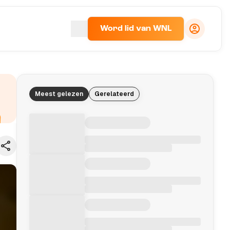
Word lid van WNL
Meest gelezen
Gerelateerd