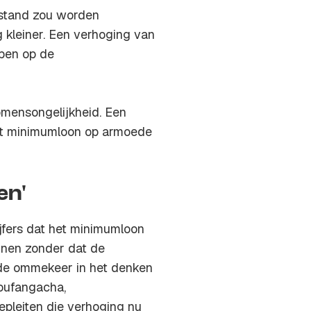
jstand zou worden
g kleiner. Een verhoging van
ben op de
omensongelijkheid. Een
het minimumloon op armoede
en'
fers dat het minimumloon
nnen zonder dat de
t de ommekeer in het denken
Boufangacha,
epleiten die verhoging nu