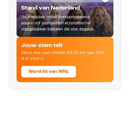
Stand van Nederland
Journalistiek onderzoeksprogramma
waarin vijf journalisten economische
vraagstukken bekijken die ons dagelijks
leven raken.
Jouw stem telt
Steun ons voor slechts €8,50 per jaar. WNL
is er voor u.
Word lid van WNL