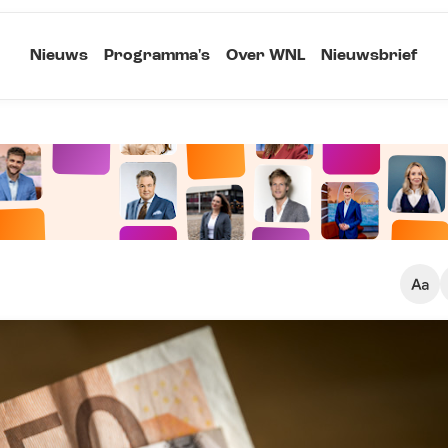
Nieuws
Programma's
Over WNL
Nieuwsbrief
Klein
Kopieer link
Standaard
Groot