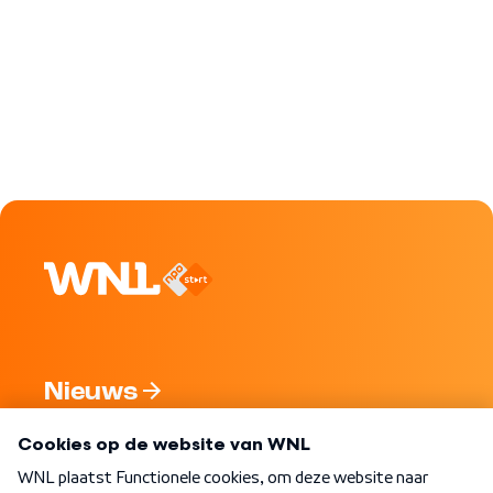
Nieuws
Programma's
Over WNL