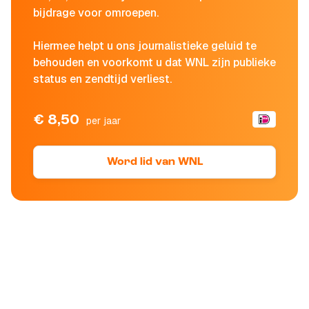
bijdrage voor omroepen.
Hiermee helpt u ons journalistieke geluid te
behouden en voorkomt u dat WNL zijn publieke
status en zendtijd verliest.
€ 8,50
per jaar
Word lid van WNL