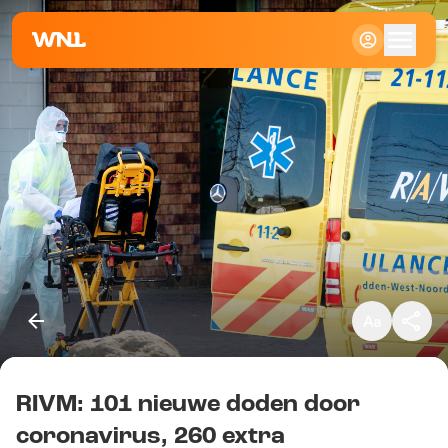
Klein
Standaard
Groot
RIVM: 101 nieuwe doden door
Kopieer link
coronavirus, 260 extra