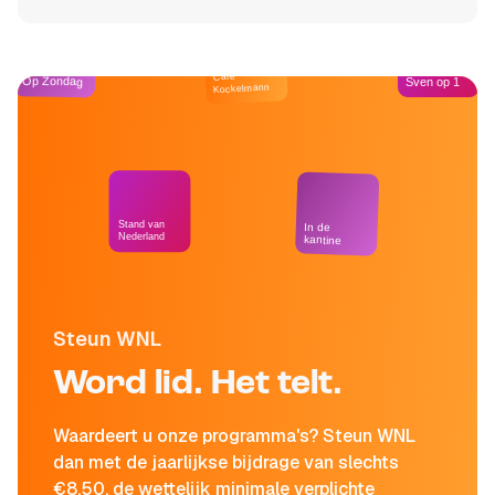
Café
Op Zondag
Sven op 1
Kockelmann
Stand van
In de
Nederland
kantine
Steun WNL
Word lid. Het telt.
Waardeert u onze programma's? Steun WNL
dan met de jaarlijkse bijdrage van slechts
€8,50, de wettelijk minimale verplichte