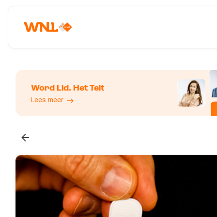
Word Lid. Het Telt
Lees meer