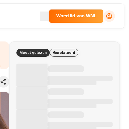
Word lid van WNL
Meest gelezen
Gerelateerd