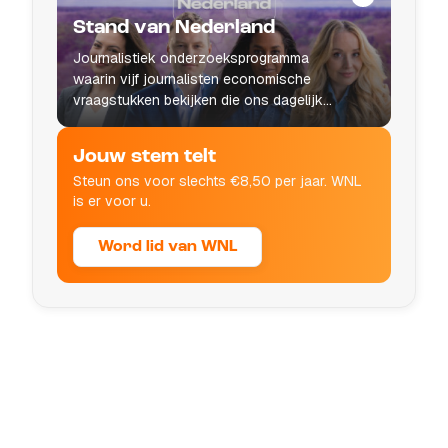
Stand van Nederland
Journalistiek onderzoeksprogramma
waarin vijf journalisten economische
vraagstukken bekijken die ons dagelijks
leven raken.
Jouw stem telt
Steun ons voor slechts €8,50 per jaar. WNL
is er voor u.
Word lid van WNL