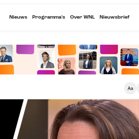
Nieuws
Programma's
Over WNL
Nieuwsbrief
Klein
Kopieer link
Standaard
Groot