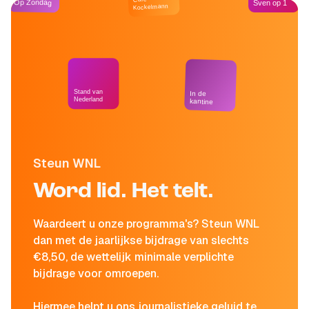
Op Zondag
Sven op 1
Kockelmann
Stand van
In de
Nederland
kantine
Steun WNL
Word lid. Het telt.
Waardeert u onze programma's? Steun WNL
dan met de jaarlijkse bijdrage van slechts
€8,50, de wettelijk minimale verplichte
bijdrage voor omroepen.
Hiermee helpt u ons journalistieke geluid te