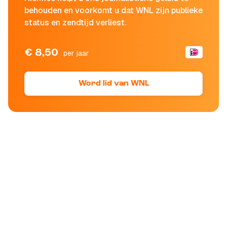
behouden en voorkomt u dat WNL zijn publieke
status en zendtijd verliest.
€ 8,50
per jaar
Word lid van WNL