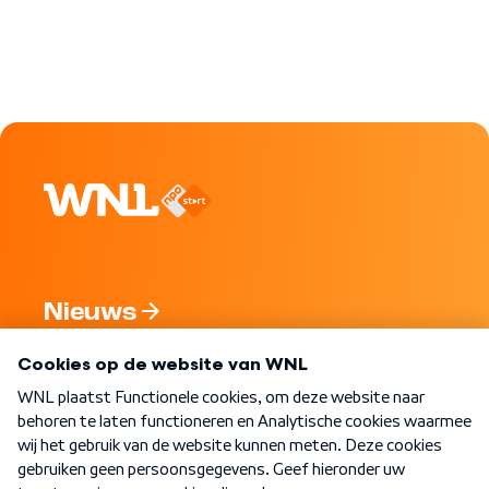
Nieuws
Programma's
Over WNL
Nieuwsbrief
Word Lid