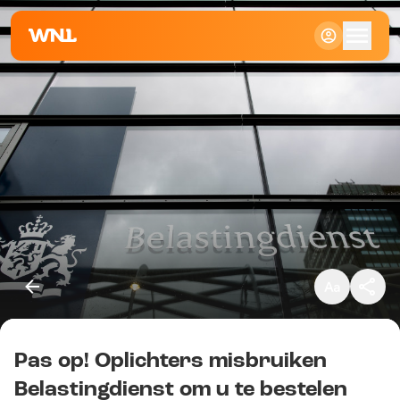
Klein
Standaard
Groot
Pas op! Oplichters misbruiken
Kopieer link
Belastingdienst om u te bestelen