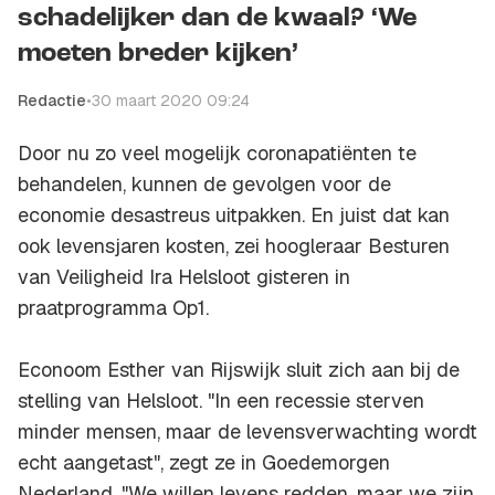
schadelijker dan de kwaal? ‘We
moeten breder kijken’
Redactie
•
30 maart 2020 09:24
Door nu zo veel mogelijk coronapatiënten te
behandelen, kunnen de gevolgen voor de
economie desastreus uitpakken. En juist dat kan
ook levensjaren kosten, zei hoogleraar Besturen
van Veiligheid Ira Helsloot gisteren in
praatprogramma Op1.
Econoom Esther van Rijswijk sluit zich aan bij de
stelling van Helsloot. "In een recessie sterven
minder mensen, maar de levensverwachting wordt
echt aangetast", zegt ze in
Goedemorgen
Nederland
. "We willen levens redden, maar we zijn