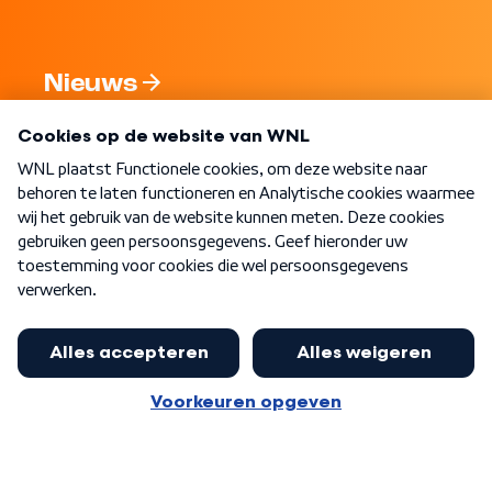
Nieuws
Programma's
Over WNL
Nieuwsbrief
Word Lid
Meer WNL voor jou