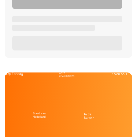
Café
Op Zondag
Sven op 1
Kockelmann
Stand van
In de
Nederland
kantine