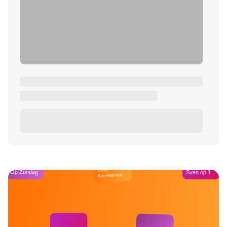
Café
Op Zondag
Sven op 1
Kockelmann