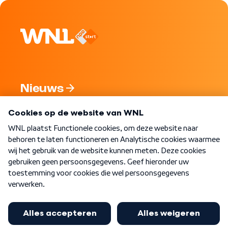
Nieuws
Programma's
Over WNL
Nieuwsbrief
Word Lid