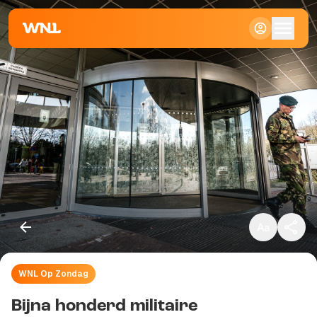
Klein
Standaard
Groot
WNL Op Zondag
Kopieer link
Bijna honderd militaire