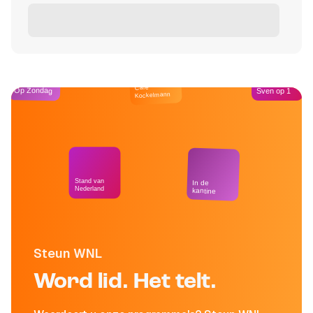
Café
Op Zondag
Sven op 1
Kockelmann
Stand van
In de
Nederland
kantine
Steun WNL
Word lid. Het telt.