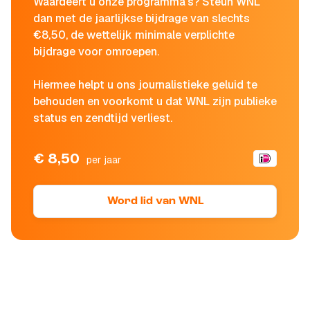
Waardeert u onze programma's? Steun WNL
dan met de jaarlijkse bijdrage van slechts
€8,50, de wettelijk minimale verplichte
bijdrage voor omroepen.
Hiermee helpt u ons journalistieke geluid te
behouden en voorkomt u dat WNL zijn publieke
status en zendtijd verliest.
€ 8,50
per jaar
Word lid van WNL