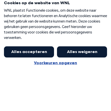
Over WNL
Nieuwsbrief
Word Lid
Meer WNL voor jou
Huishoudens met thuisbatterij,
slimme laadpaal of warmtepomp
Algemene voorwaarden
Cookie-instellingen
kunnen geld gaan verdienen: 'Kan
Privacy statement
op jaarbasis 500 euro opleveren'