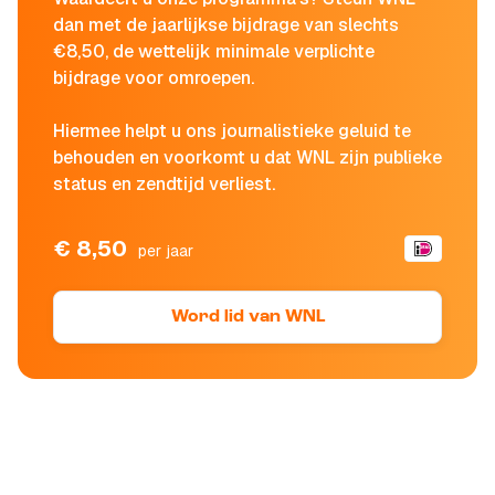
dan met de jaarlijkse bijdrage van slechts
€8,50, de wettelijk minimale verplichte
bijdrage voor omroepen.
Hiermee helpt u ons journalistieke geluid te
behouden en voorkomt u dat WNL zijn publieke
status en zendtijd verliest.
€ 8,50
per jaar
Word lid van WNL