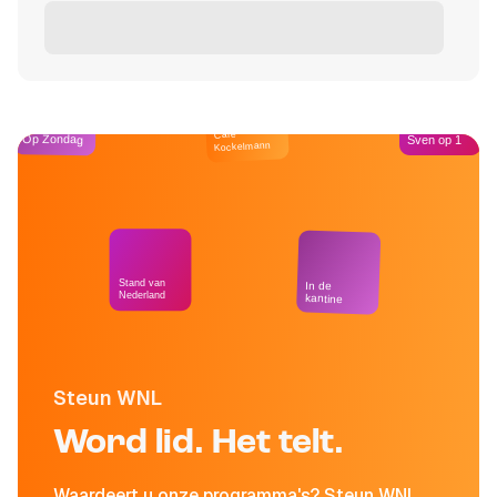
Café
Op Zondag
Sven op 1
Kockelmann
Stand van
In de
Nederland
kantine
Steun WNL
Word lid. Het telt.
Waardeert u onze programma's? Steun WNL