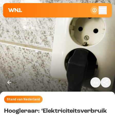
Klein
Standaard
Groot
Stand van Nederland
Kopieer link
Hoogleraar: ‘Elektriciteitsverbruik