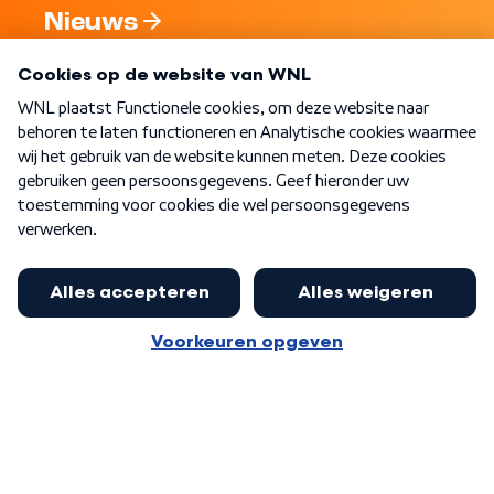
Nieuws
Programma's
Over WNL
Nieuwsbrief
Word Lid
Meer WNL voor jou
Burgemeester Halsema kritisch:
kabinet deinsde in coronaperiode
Algemene voorwaarden
Cookie-instellingen
terug voor landelijke regie bij
Privacy statement