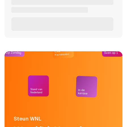
Café
Op Zondag
Sven op 1
Kockelmann
Stand van
In de
Nederland
kantine
Steun WNL