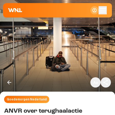
Klein
Standaard
Groot
Goedemorgen Nederland
Kopieer link
ANVR over terughaalactie