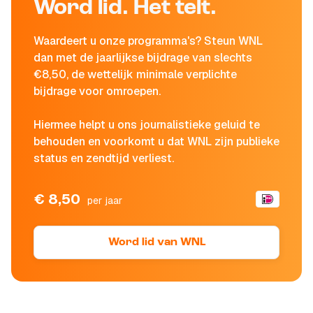
Word lid. Het telt.
Waardeert u onze programma's? Steun WNL
dan met de jaarlijkse bijdrage van slechts
€8,50, de wettelijk minimale verplichte
bijdrage voor omroepen.
Hiermee helpt u ons journalistieke geluid te
behouden en voorkomt u dat WNL zijn publieke
status en zendtijd verliest.
€ 8,50
per jaar
Word lid van WNL