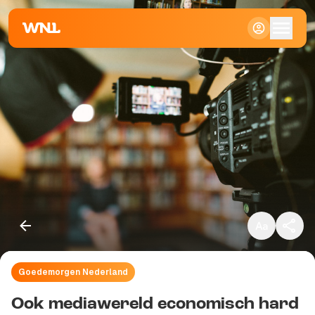
Klein
Standaard
Groot
Goedemorgen Nederland
Kopieer link
Ook mediawereld economisch hard