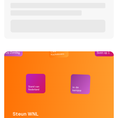
Café
Op Zondag
Sven op 1
Kockelmann
Stand van
In de
Nederland
kantine
Steun WNL