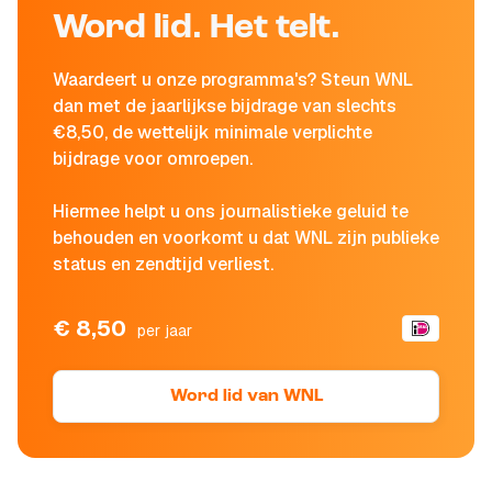
Word lid. Het telt.
Waardeert u onze programma's? Steun WNL
dan met de jaarlijkse bijdrage van slechts
€8,50, de wettelijk minimale verplichte
bijdrage voor omroepen.
Hiermee helpt u ons journalistieke geluid te
behouden en voorkomt u dat WNL zijn publieke
status en zendtijd verliest.
€ 8,50
per jaar
Word lid van WNL