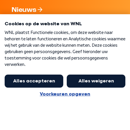
Nieuws
Programma's
Over WNL
Nieuwsbrief
Word Lid
Meer WNL voor jou
Nieuwe ‘onderkoning’ Buma wil tot
zijn 70ste aanblijven
Algemene voorwaarden
Cookie-instellingen