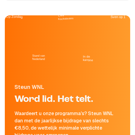
Café
Op Zondag
Sven op 1
Kockelmann
Stand van
In de
Nederland
kantine
Steun WNL
Word lid. Het telt.
Waardeert u onze programma's? Steun WNL
dan met de jaarlijkse bijdrage van slechts
€8,50, de wettelijk minimale verplichte