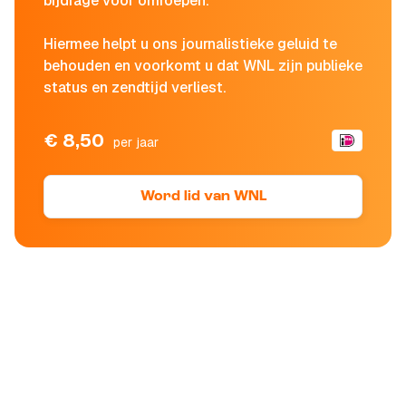
bijdrage voor omroepen.
Hiermee helpt u ons journalistieke geluid te
behouden en voorkomt u dat WNL zijn publieke
status en zendtijd verliest.
€ 8,50
per jaar
Word lid van WNL