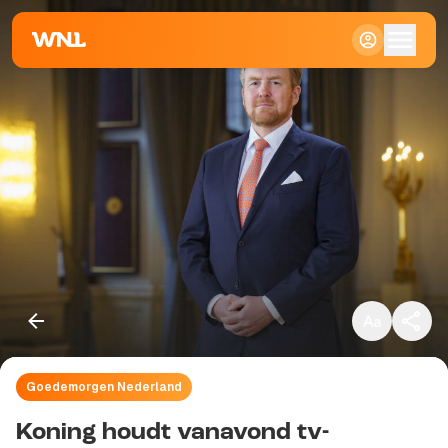
Klein
Standaard
Groot
Goedemorgen Nederland
Kopieer link
Koning houdt vanavond tv-