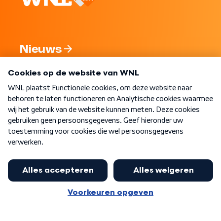
Nieuws
Programma's
Over WNL
Nieuwsbrief
Word Lid