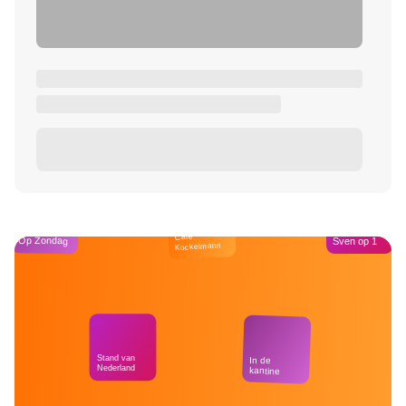
Café
Op Zondag
Sven op 1
Kockelmann
Stand van
In de
Nederland
kantine