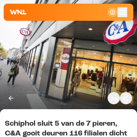
Klein
Standaard
Groot
Schiphol sluit 5 van de 7 pieren,
Kopieer link
C&A gooit deuren 116 filialen dicht