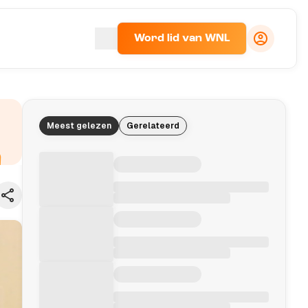
Word lid van WNL
Meest gelezen
Gerelateerd