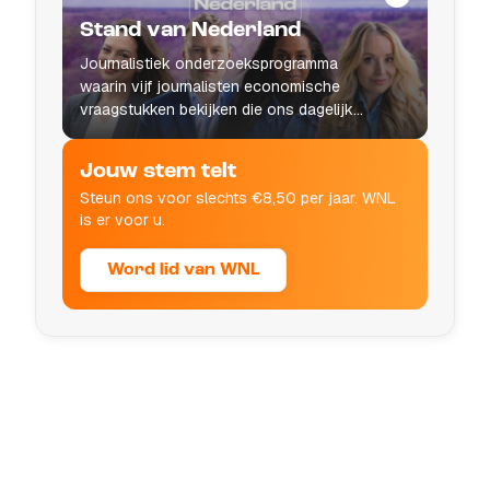
Stand van Nederland
Journalistiek onderzoeksprogramma
waarin vijf journalisten economische
vraagstukken bekijken die ons dagelijks
leven raken.
Jouw stem telt
Steun ons voor slechts €8,50 per jaar. WNL
is er voor u.
Word lid van WNL