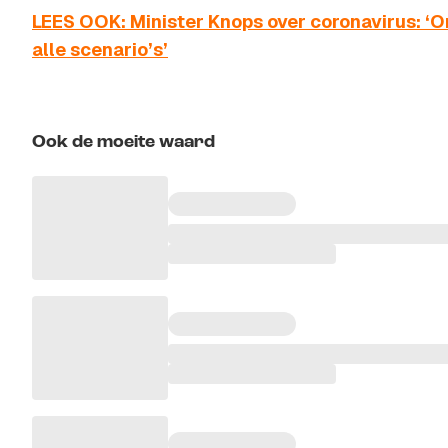
LEES OOK: Minister Knops over coronavirus: ‘O
alle scenario’s’
Ook de moeite waard