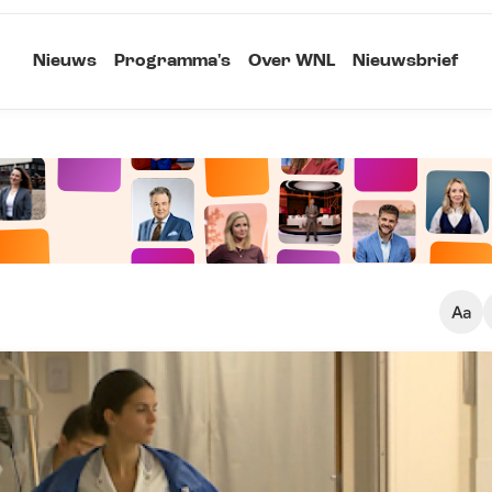
Nieuws
Programma's
Over WNL
Nieuwsbrief
Klein
Kopieer link
Standaard
Groot