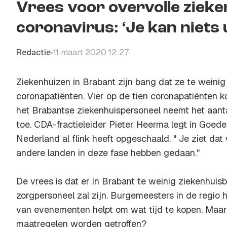
Vrees voor overvolle ziek
coronavirus: ‘Je kan niets u
Redactie
11 maart 2020 12:27
•
Ziekenhuizen in Brabant zijn bang dat ze te weinig
coronapatiënten. Vier op de tien coronapatiënten k
het Brabantse ziekenhuispersoneel neemt het aant
toe. CDA-fractieleider Pieter Heerma legt in
Goede
Nederland al flink heeft opgeschaald. " Je ziet da
andere landen in deze fase hebben gedaan."
De vrees is dat er in Brabant te weinig ziekenhuis
zorgpersoneel zal zijn. Burgemeesters in de regio
van evenementen helpt om wat tijd te kopen. Maar
maatregelen worden getroffen?