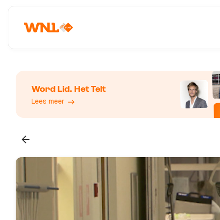
Word Lid. Het Telt
Lees meer