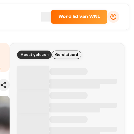
Word lid van WNL
Meest gelezen
Gerelateerd