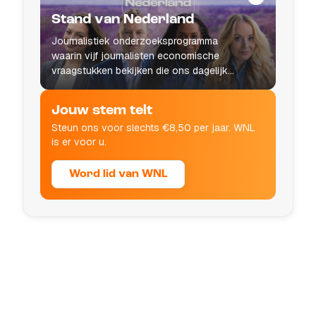
Stand van Nederland
Journalistiek onderzoeksprogramma
waarin vijf journalisten economische
vraagstukken bekijken die ons dagelijks
leven raken.
Jouw stem telt
Steun ons voor slechts €8,50 per jaar. WNL
is er voor u.
Word lid van WNL