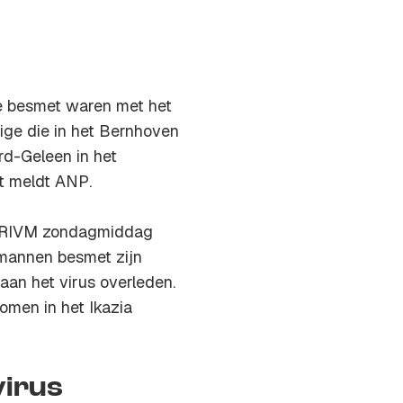
ie besmet waren met het
ige die in het Bernhoven
ard-Geleen in het
t meldt
ANP
.
et RIVM zondagmiddag
mannen besmet zijn
 aan het virus overleden.
men in het Ikazia
virus