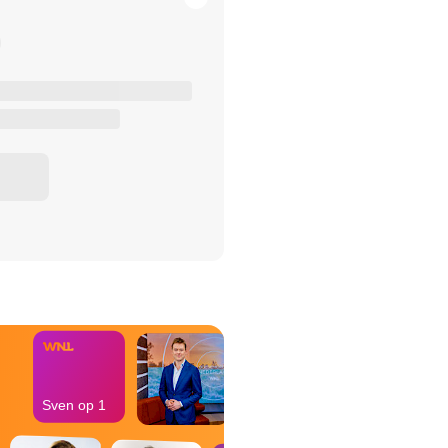
het Misdaad-
bureau
Sven op 1