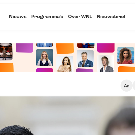
Nieuws
Programma's
Over WNL
Nieuwsbrief
Klein
Kopieer link
Standaard
Groot