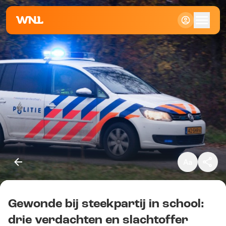
Klein
Standaard
Groot
Gewonde bij steekpartij in school:
Kopieer link
drie verdachten en slachtoffer