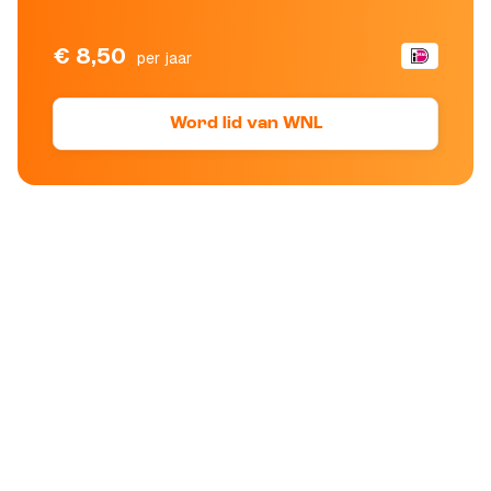
€ 8,50
per jaar
Word lid van WNL