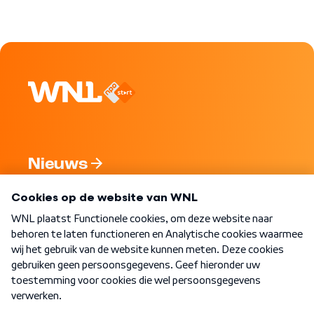
Nieuws
Programma's
Over WNL
Nieuwsbrief
Word Lid