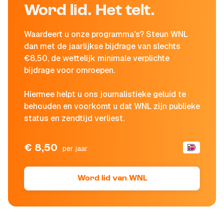
Word lid. Het telt.
Waardeert u onze programma's? Steun WNL
dan met de jaarlijkse bijdrage van slechts
€8,50, de wettelijk minimale verplichte
bijdrage voor omroepen.
Hiermee helpt u ons journalistieke geluid te
behouden en voorkomt u dat WNL zijn publieke
status en zendtijd verliest.
€ 8,50
per jaar
Word lid van WNL