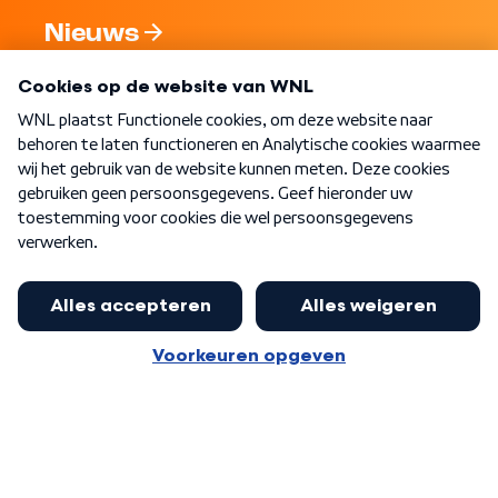
Nieuws
Programma's
Over WNL
Nieuwsbrief
Word Lid
Meer WNL voor jou
Burgemeester Halsema kritisch:
kabinet deinsde in coronaperiode
Algemene voorwaarden
Cookie-instellingen
terug voor landelijke regie bij
Privacy statement