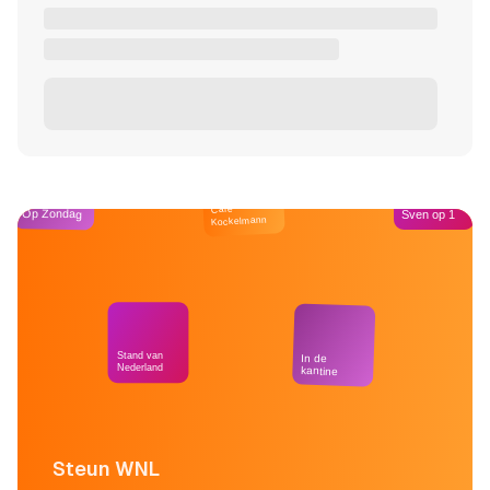
Café
Op Zondag
Sven op 1
Kockelmann
Stand van
In de
Nederland
kantine
Steun WNL