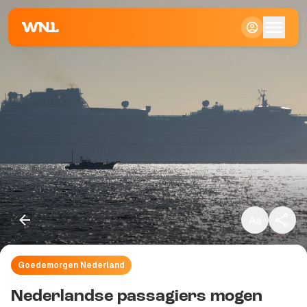
Klein
Standaard
Groot
Goedemorgen Nederland
Kopieer link
Nederlandse passagiers mogen