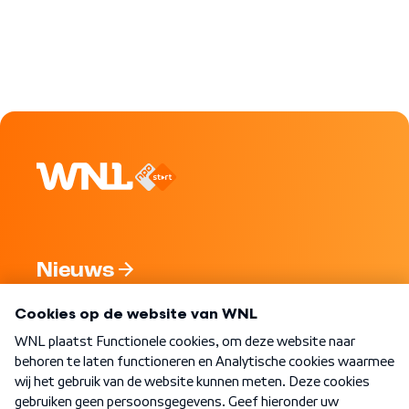
Nieuws
Programma's
Over WNL
Nieuwsbrief
Word Lid