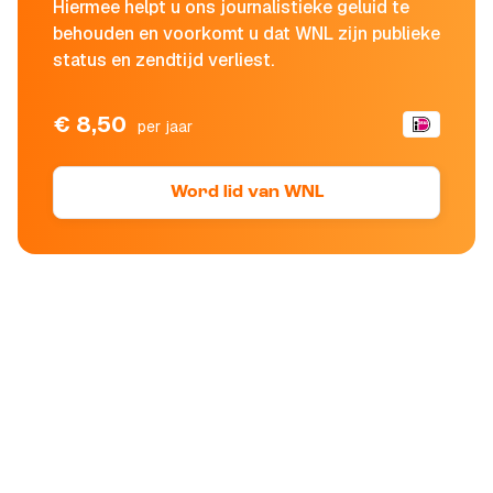
Hiermee helpt u ons journalistieke geluid te
behouden en voorkomt u dat WNL zijn publieke
status en zendtijd verliest.
€ 8,50
per jaar
Word lid van WNL