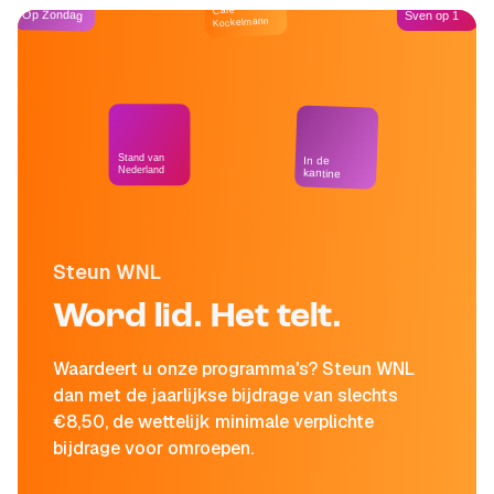
Café
Op Zondag
Sven op 1
Kockelmann
Stand van
In de
Nederland
kantine
Steun WNL
Word lid. Het telt.
Waardeert u onze programma's? Steun WNL
dan met de jaarlijkse bijdrage van slechts
€8,50, de wettelijk minimale verplichte
bijdrage voor omroepen.