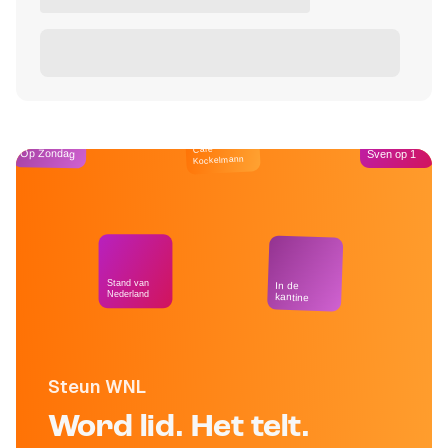
Café
Op Zondag
Sven op 1
Kockelmann
Stand van
In de
Nederland
kantine
Steun WNL
Word lid. Het telt.