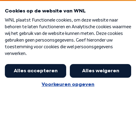
Programma's
Over WNL
Nieuwsbrief
Word Lid
Meer WNL voor jou
Huishoudens met thuisbatterij,
slimme laadpaal of warmtepomp
Algemene voorwaarden
Cookie-instellingen
kunnen geld gaan verdienen: 'Kan
Privacy statement
op jaarbasis 500 euro opleveren'