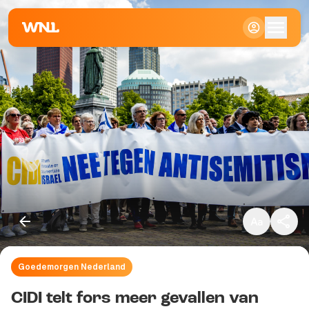
Klein
Standaard
Groot
Goedemorgen Nederland
Kopieer link
CIDI telt fors meer gevallen van