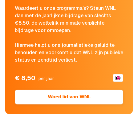
Waardeert u onze programma's? Steun WNL
dan met de jaarlijkse bijdrage van slechts
€8,50, de wettelijk minimale verplichte
bijdrage voor omroepen.
Hiermee helpt u ons journalistieke geluid te
behouden en voorkomt u dat WNL zijn publieke
status en zendtijd verliest.
€ 8,50
per jaar
Word lid van WNL