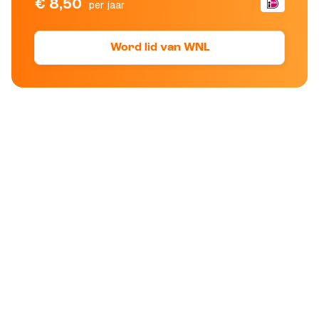
€ 8,50
per jaar
Word lid van WNL