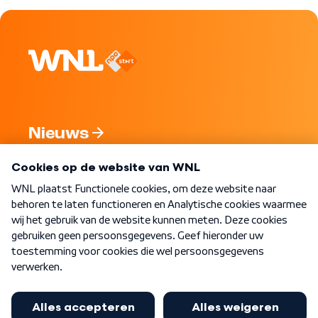
Nieuws
Programma's
Over WNL
Nieuwsbrief
Word Lid