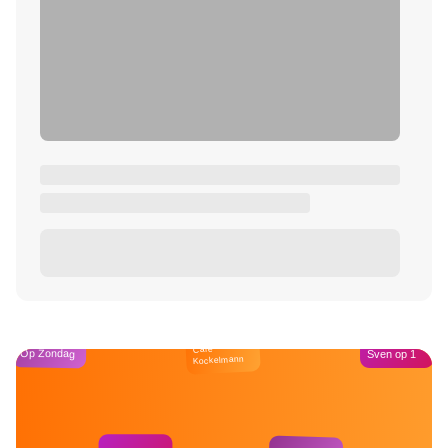
Café
Op Zondag
Sven op 1
Kockelmann