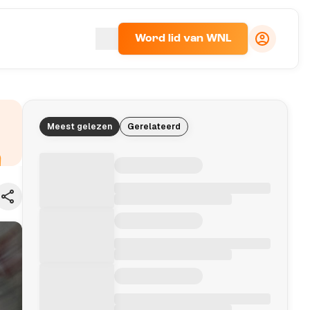
Word lid van WNL
Meest gelezen
Gerelateerd