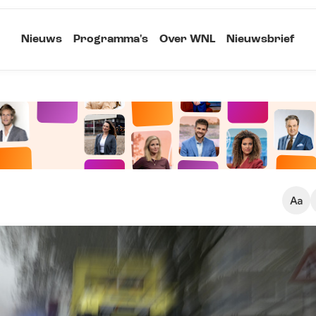
Nieuws
Programma's
Over WNL
Nieuwsbrief
Klein
Kopieer link
Standaard
Groot