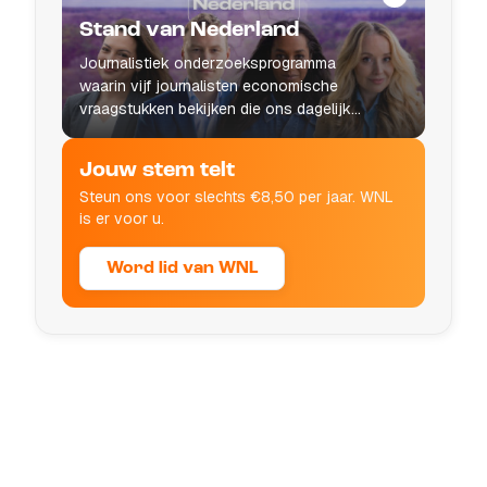
Stand van Nederland
Journalistiek onderzoeksprogramma
waarin vijf journalisten economische
vraagstukken bekijken die ons dagelijks
leven raken.
Jouw stem telt
Steun ons voor slechts €8,50 per jaar. WNL
is er voor u.
Word lid van WNL