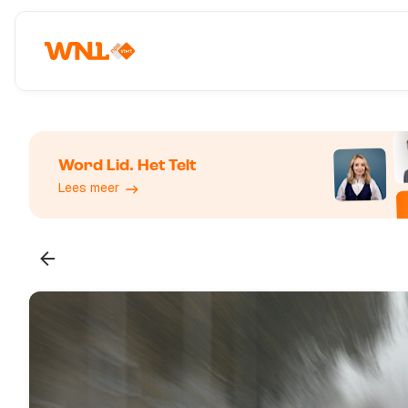
Word Lid. Het Telt
Lees meer