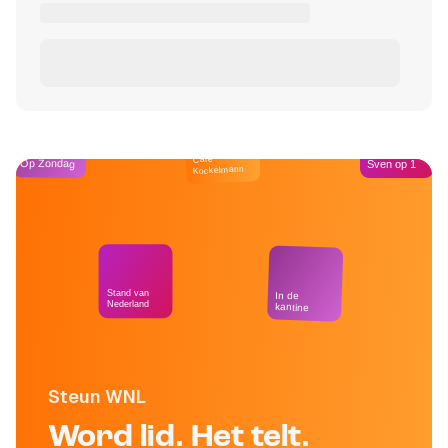
Café
Op Zondag
Sven op 1
Kockelmann
Stand van
In de
Nederland
kantine
Steun WNL
Word lid. Het telt.