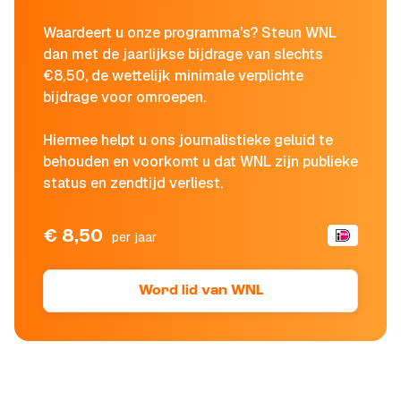
Waardeert u onze programma's? Steun WNL
dan met de jaarlijkse bijdrage van slechts
€8,50, de wettelijk minimale verplichte
bijdrage voor omroepen.
Hiermee helpt u ons journalistieke geluid te
behouden en voorkomt u dat WNL zijn publieke
status en zendtijd verliest.
€ 8,50
per jaar
Word lid van WNL