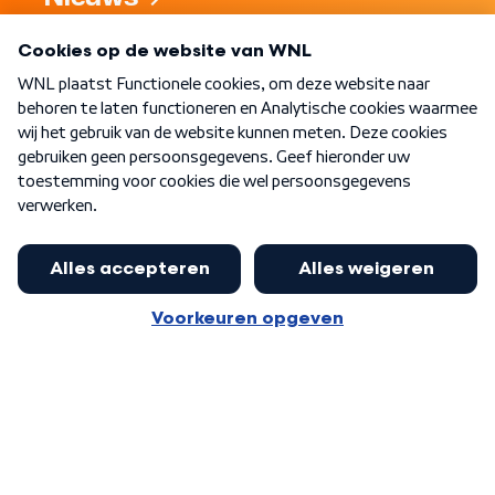
Programma's
Over WNL
Nieuwsbrief
Word Lid
Meer WNL voor jou
Burgemeester Halsema kritisch:
kabinet deinsde in coronaperiode
Algemene voorwaarden
Cookie-instellingen
terug voor landelijke regie bij
Privacy statement
demonstraties