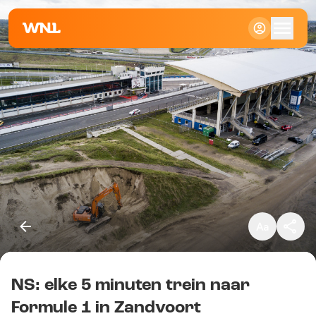
Klein
Standaard
Groot
NS: elke 5 minuten trein naar
Kopieer link
Formule 1 in Zandvoort