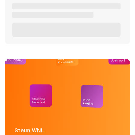
Café
Op Zondag
Sven op 1
Kockelmann
Stand van
In de
Nederland
kantine
Steun WNL