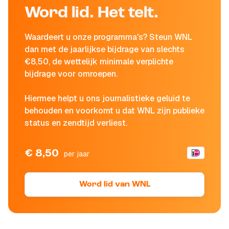
Word lid. Het telt.
Waardeert u onze programma's? Steun WNL
dan met de jaarlijkse bijdrage van slechts
€8,50, de wettelijk minimale verplichte
bijdrage voor omroepen.
Hiermee helpt u ons journalistieke geluid te
behouden en voorkomt u dat WNL zijn publieke
status en zendtijd verliest.
€ 8,50
per jaar
Word lid van WNL