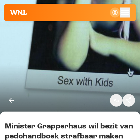
Klein
Standaard
Groot
Minister Grapperhaus wil bezit van
Kopieer link
pedohandboek strafbaar maken