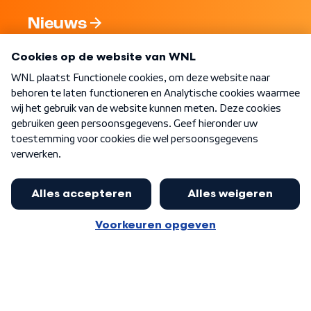
Nieuws
Programma's
Over WNL
Nieuwsbrief
Word Lid
Meer WNL voor jou
Jan Paternotte optimistisch over
stikstofdebat: 'Geen zwakker
Algemene voorwaarden
Cookie-instellingen
pakket, maar ideeën om het te