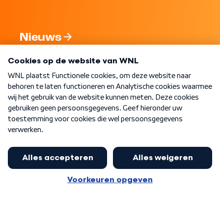
Nieuws
Programma's
Over WNL
Nieuwsbrief
Word Lid
Meer WNL voor jou