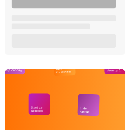
Café
Op Zondag
Sven op 1
Kockelmann
Stand van
In de
Nederland
kantine