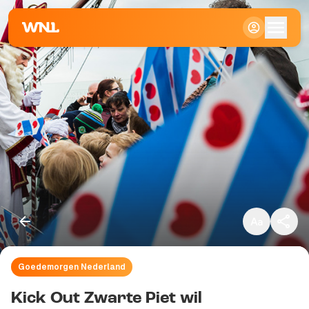
Klein
Standaard
Groot
Goedemorgen Nederland
Kopieer link
Kick Out Zwarte Piet wil