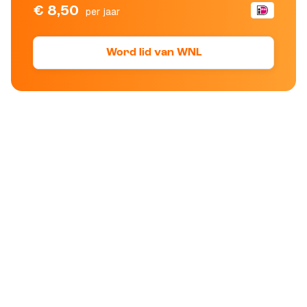
€ 8,50
per jaar
Word lid van WNL