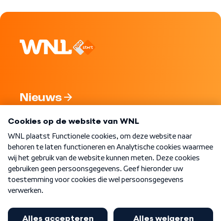
Nieuws
Programma's
Over WNL
Nieuwsbrief
Word Lid