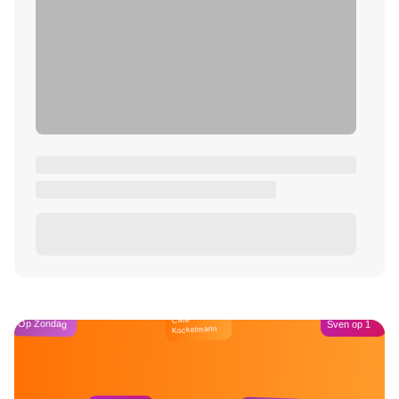
Café
Op Zondag
Sven op 1
Kockelmann