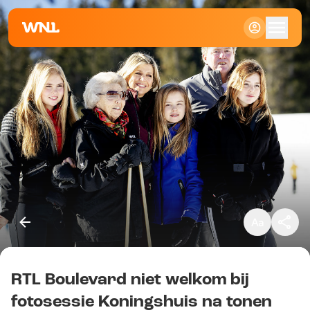
Klein
Standaard
Groot
RTL Boulevard niet welkom bij
Kopieer link
fotosessie Koningshuis na tonen