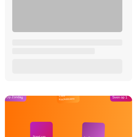
Café
Op Zondag
Sven op 1
Kockelmann
Stand van