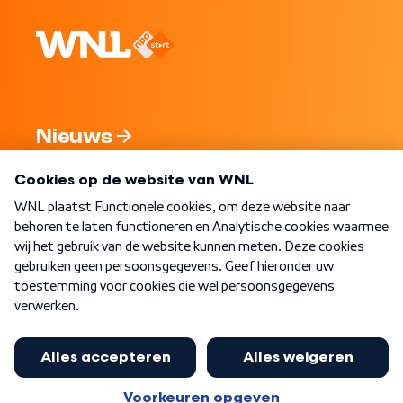
Nieuws
Programma's
Over WNL
Nieuwsbrief
Word Lid