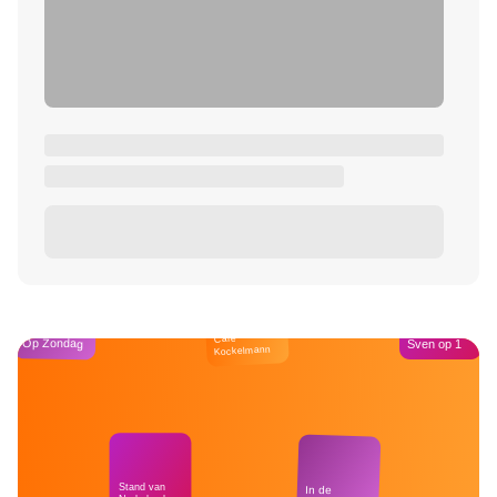
Café
Op Zondag
Sven op 1
Kockelmann
Stand van
In de