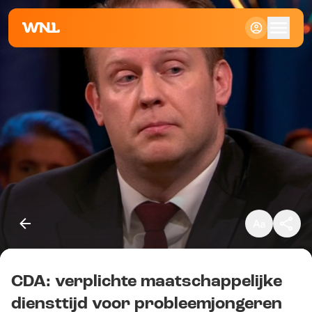
Klein
Standaard
Groot
CDA: verplichte maatschappelijke
Kopieer link
diensttijd voor probleemjongeren