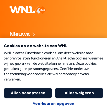
Nieuws
Programma's
Over WNL
Nieuwsbrief
Word Lid