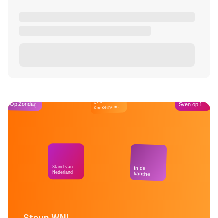
Café
Op Zondag
Sven op 1
Kockelmann
Stand van
In de
Nederland
kantine
Steun WNL