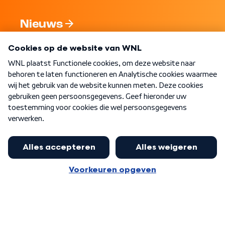
Nieuws
Programma's
Over WNL
Nieuwsbrief
Word Lid
Meer WNL voor jou
Eerste Kamer akkoord met begroting
van minister Sjoerdsma
Algemene voorwaarden
Cookie-instellingen