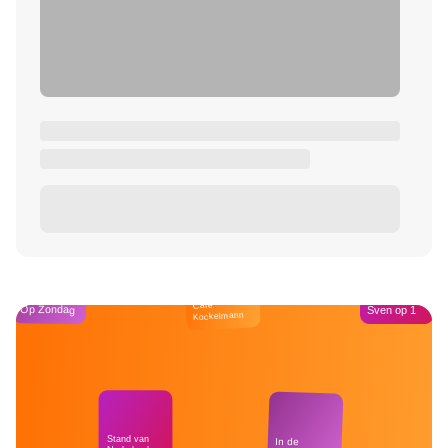
Café
Op Zondag
Sven op 1
Kockelmann
Stand van
In de