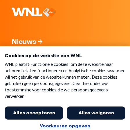
Nieuws
Programma's
Over WNL
Nieuwsbrief
Word Lid