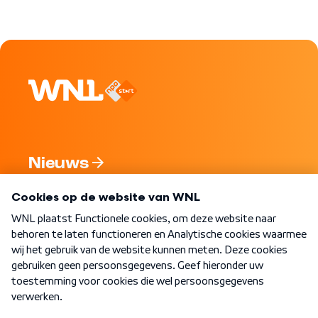
Nieuws
Programma's
Over WNL
Nieuwsbrief
Word Lid