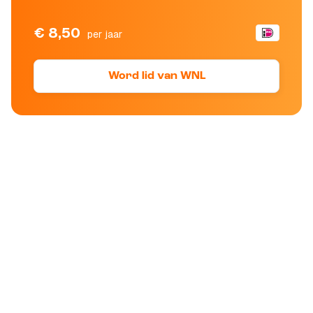
€ 8,50
per jaar
Word lid van WNL