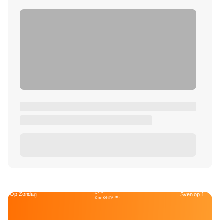
Café
Op Zondag
Sven op 1
Kockelmann