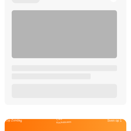
Café
Op Zondag
Sven op 1
Kockelmann