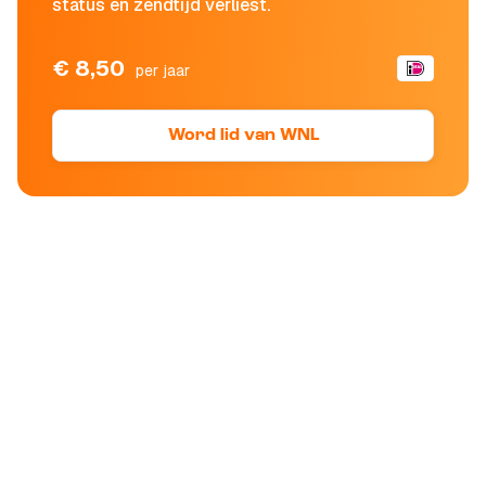
status en zendtijd verliest.
€ 8,50
per jaar
Word lid van WNL