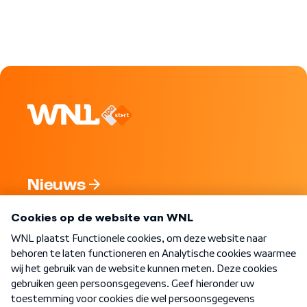
Nieuws
Programma's
Over WNL
Nieuwsbrief
Word Lid