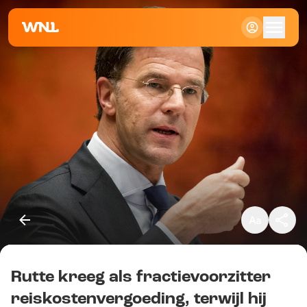
Klein
Standaard
Groot
Rutte kreeg als fractievoorzitter
Kopieer link
reiskostenvergoeding, terwijl hij