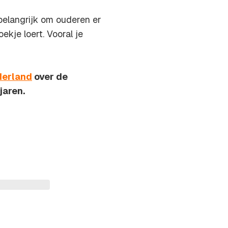
 belangrijk om ouderen er
kje loert. Vooral je
derland
over de
jaren.