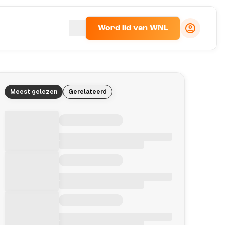
Word lid van WNL
Meest gelezen
Gerelateerd