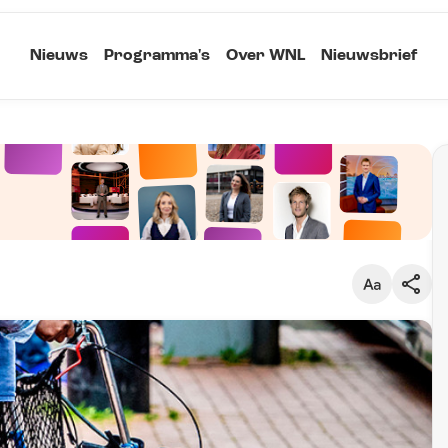
Nieuws
Programma's
Over WNL
Nieuwsbrief
Klein
Kopieer link
Standaard
Groot