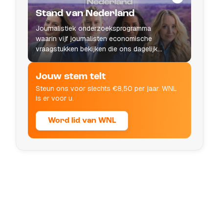
Stand van Nederland
Journalistiek onderzoeksprogramma
waarin vijf journalisten economische
vraagstukken bekijken die ons dagelijks
leven raken.
Jouw stem telt
Steun ons voor slechts €8,50 per jaar. WNL
is er voor u.
Word lid van WNL