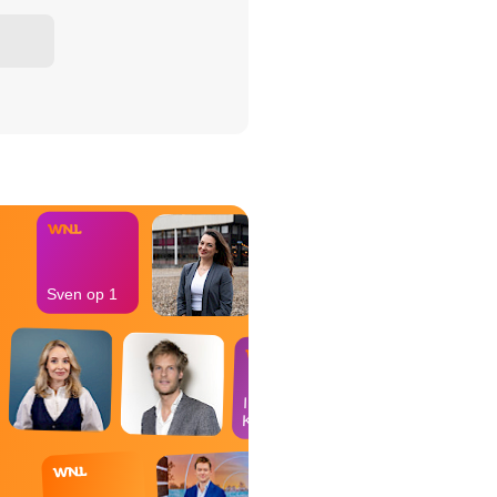
het Misdaad-
bureau
Sven op 1
In de
Kantine