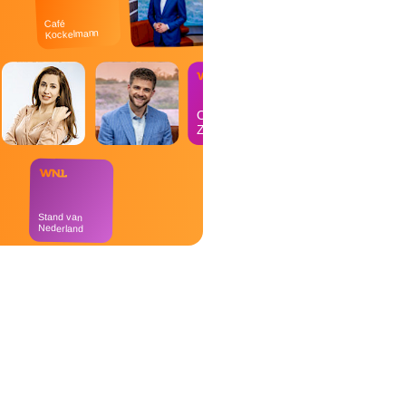
Café
Kockelmann
Op
Zondag
Stand van
Nederland
Goedemorgen
Nederland