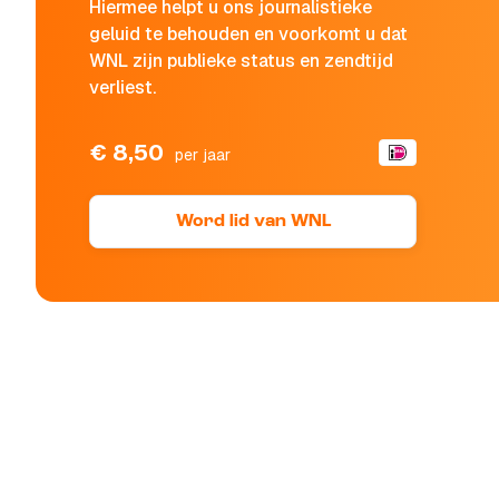
Hiermee helpt u ons journalistieke
geluid te behouden en voorkomt u dat
WNL zijn publieke status en zendtijd
verliest.
€ 8,50
per jaar
Word lid van WNL