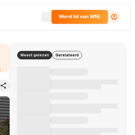
Word lid van WNL
Meest gelezen
Gerelateerd