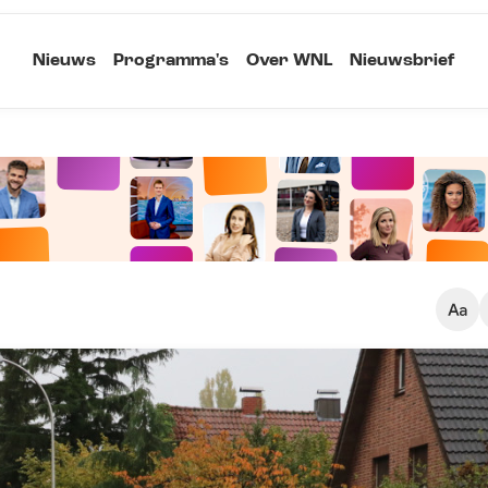
Nieuws
Programma's
Over WNL
Nieuwsbrief
Klein
Kopieer link
Standaard
Groot