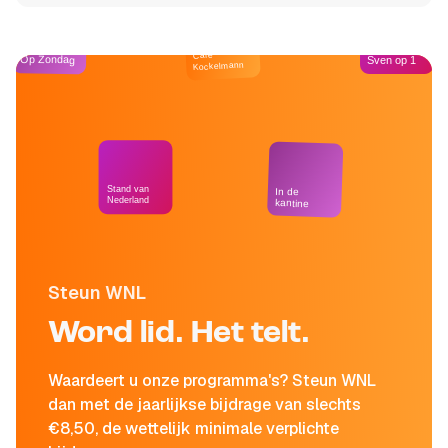
Café
Op Zondag
Sven op 1
Kockelmann
Stand van
In de
Nederland
kantine
Steun WNL
Word lid. Het telt.
Waardeert u onze programma's? Steun WNL
dan met de jaarlijkse bijdrage van slechts
€8,50, de wettelijk minimale verplichte