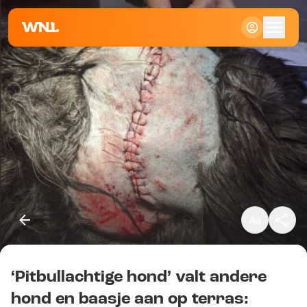
Klein
Standaard
Groot
‘Pitbullachtige hond’ valt andere
Kopieer link
hond en baasje aan op terras: