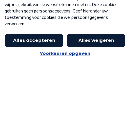
Word Lid
Meer WNL voor jou
Burgemeester Halsema kritisch:
kabinet deinsde in coronaperiode
Algemene voorwaarden
Cookie-instellingen
terug voor landelijke regie bij
Privacy statement
demonstraties