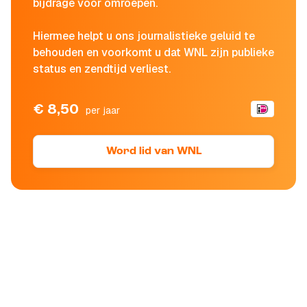
bijdrage voor omroepen.
Hiermee helpt u ons journalistieke geluid te
behouden en voorkomt u dat WNL zijn publieke
status en zendtijd verliest.
€ 8,50
per jaar
Word lid van WNL