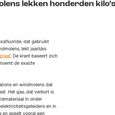
olens lekken honderden kilo’
afluoride, dat gebruikt
dmolens, lekt jaarlijks
graaf.
De krant baseert zich
r noemt de exacte
ations en windmolens dat
t. Het gas, dat verkort is
atiemateriaal in onder
lektriciteitsgeleiders en in
 en speelt vooral een