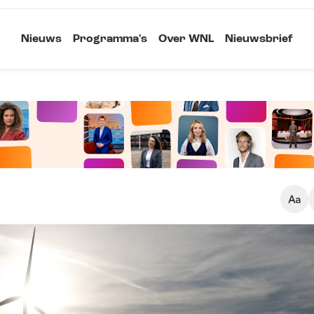
Nieuws
Programma's
Over WNL
Nieuwsbrief
Klein
Kopieer link
Standaard
Groot