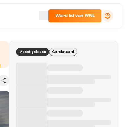
Word lid van WNL
Meest gelezen
Gerelateerd