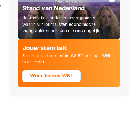
s
Stand van Nederland
Journalistiek onderzoeksprogramma
waarin vijf journalisten economische
vraagstukken bekijken die ons dagelijks
leven raken.
Jouw stem telt
Steun ons voor slechts €8,50 per jaar. WNL
is er voor u.
Word lid van WNL