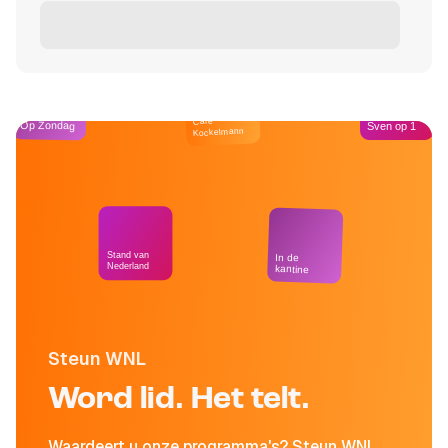
Café
Op Zondag
Sven op 1
Kockelmann
Stand van
In de
Nederland
kantine
Steun WNL
Word lid. Het telt.
Waardeert u onze programma's? Steun WNL