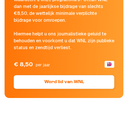
dan met de jaarlijkse bijdrage van slechts
€8,50, de wettelijk minimale verplichte
bijdrage voor omroepen.
Hiermee helpt u ons journalistieke geluid te
behouden en voorkomt u dat WNL zijn publieke
status en zendtijd verliest.
€ 8,50
per jaar
Word lid van WNL