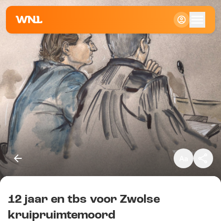
Klein
Standaard
Groot
12 jaar en tbs voor Zwolse
Kopieer link
kruipruimtemoord