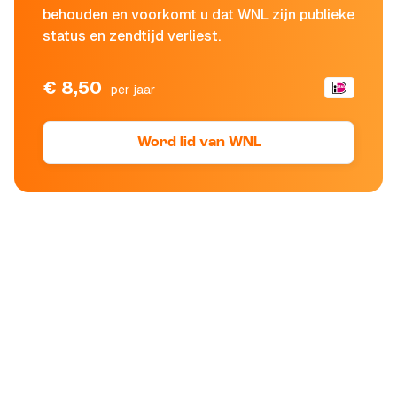
behouden en voorkomt u dat WNL zijn publieke
status en zendtijd verliest.
€ 8,50
per jaar
Word lid van WNL