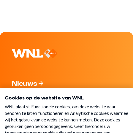
Nieuws
Programma's
Over WNL
Nieuwsbrief
Word Lid