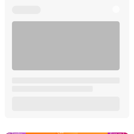
Café
Op Zondag