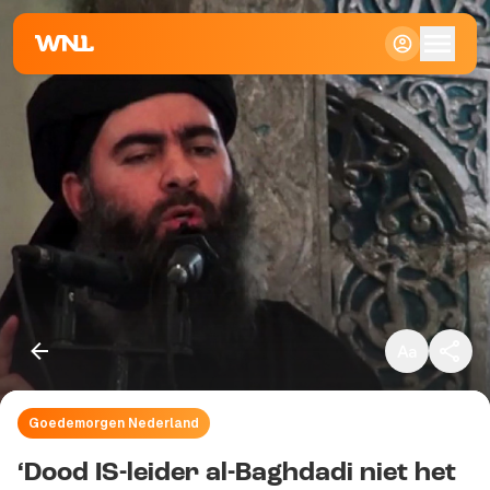
Klein
Standaard
Groot
Goedemorgen Nederland
Kopieer link
‘Dood IS-leider al-Baghdadi niet het