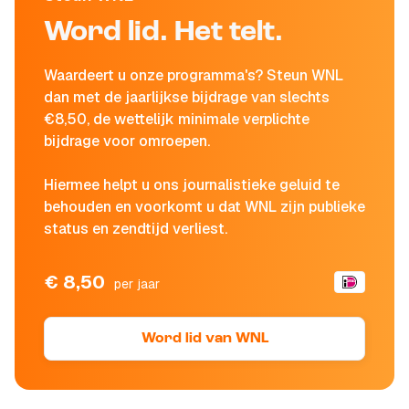
Word lid. Het telt.
Waardeert u onze programma's? Steun WNL
dan met de jaarlijkse bijdrage van slechts
€8,50, de wettelijk minimale verplichte
bijdrage voor omroepen.
Hiermee helpt u ons journalistieke geluid te
behouden en voorkomt u dat WNL zijn publieke
status en zendtijd verliest.
€ 8,50
per jaar
Word lid van WNL