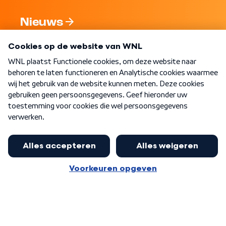
Nieuws
Programma's
Over WNL
Nieuwsbrief
Word Lid
Meer WNL voor jou
Eerste Kamer akkoord met begroting
van minister Sjoerdsma
Algemene voorwaarden
Cookie-instellingen