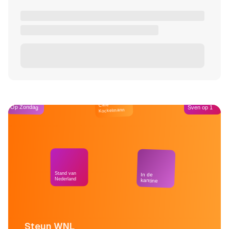
Café
Op Zondag
Sven op 1
Kockelmann
Stand van
In de
Nederland
kantine
Steun WNL