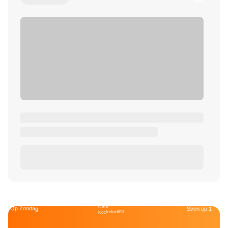
Café
Op Zondag
Sven op 1
Kockelmann