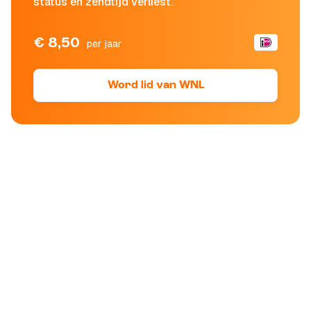
status en zendtijd verliest.
€ 8,50
per jaar
Word lid van WNL