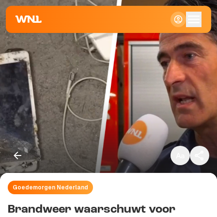
Klein
Standaard
Groot
Goedemorgen Nederland
Kopieer link
Brandweer waarschuwt voor