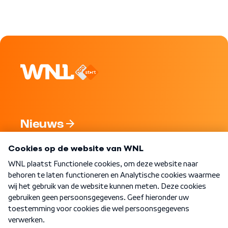
Nieuws
Programma's
Over WNL
Nieuwsbrief
Word Lid