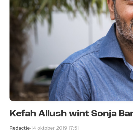
Kefah Allush wint Sonja B
Redactie
14 oktober 2019 17:51
•