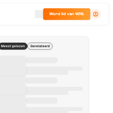
Word lid van WNL
Meest gelezen
Gerelateerd