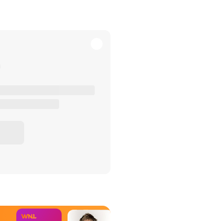
het Misdaad-
bureau