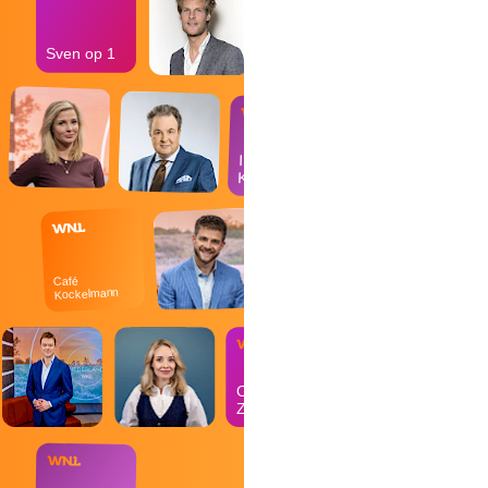
Sven op 1
In de
Kantine
Café
Kockelmann
Op
Zondag