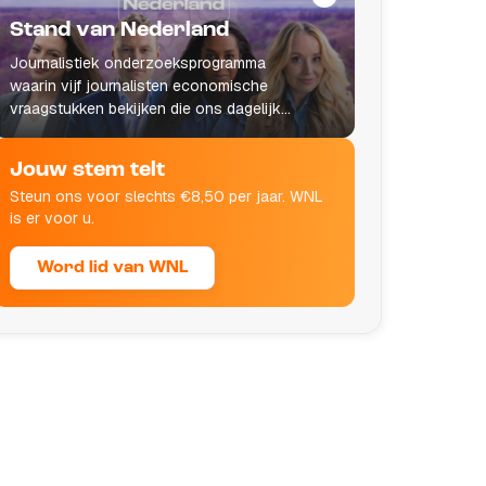
Stand van Nederland
Journalistiek onderzoeksprogramma
waarin vijf journalisten economische
vraagstukken bekijken die ons dagelijks
leven raken.
Jouw stem telt
Steun ons voor slechts €8,50 per jaar. WNL
is er voor u.
Word lid van WNL