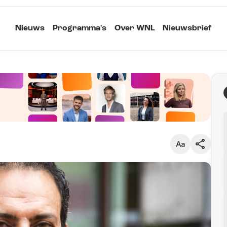
Nieuws
Programma's
Over WNL
Nieuwsbrief
Klein
Kopieer link
Standaard
Groot