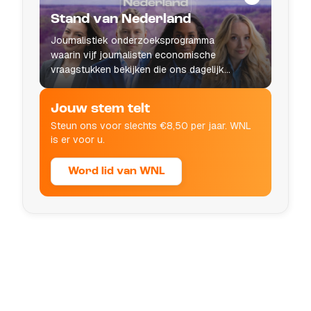
Stand van Nederland
Journalistiek onderzoeksprogramma
waarin vijf journalisten economische
vraagstukken bekijken die ons dagelijks
leven raken.
Jouw stem telt
Steun ons voor slechts €8,50 per jaar. WNL
is er voor u.
Word lid van WNL