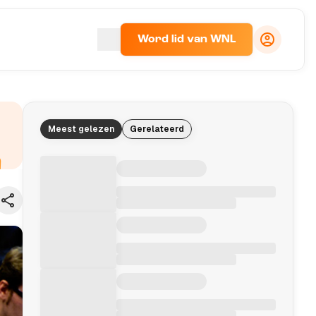
Word lid van WNL
Meest gelezen
Gerelateerd