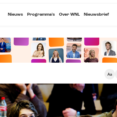
Nieuws
Programma's
Over WNL
Nieuwsbrief
Klein
Kopieer link
Standaard
Groot