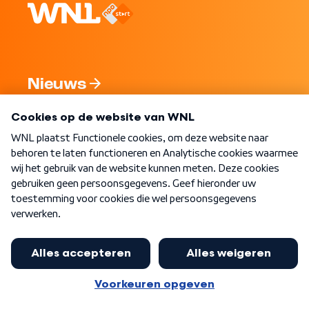
Nieuws
Programma's
Over WNL
Nieuwsbrief
Word Lid