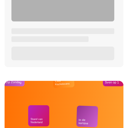
Café
Op Zondag
Sven op 1
Kockelmann
Stand van
In de
Nederland
kantine