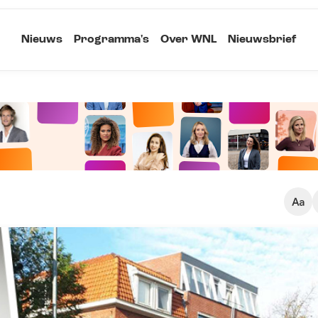
Nieuws
Programma's
Over WNL
Nieuwsbrief
Klein
Kopieer link
Standaard
Groot