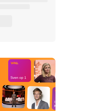
het Misdaad-
bureau
Sven op 1
In de
Kantine