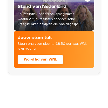
Stand van Nederland
Journalistiek onderzoeksprogramma
waarin vijf journalisten economische
vraagstukken bekijken die ons dagelijks
leven raken.
Jouw stem telt
Steun ons voor slechts €8,50 per jaar. WNL
is er voor u.
Word lid van WNL