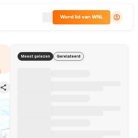
Word lid van WNL
Meest gelezen
Gerelateerd