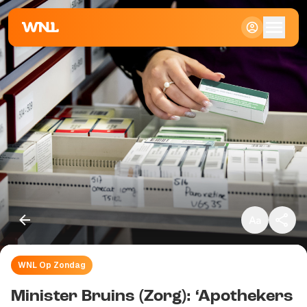
Klein
Standaard
Groot
WNL Op Zondag
Kopieer link
Minister Bruins (Zorg): ‘Apothekers