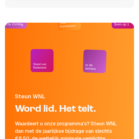
Café
Op Zondag
Sven op 1
Kockelmann
Stand van
In de
Nederland
kantine
Steun WNL
Word lid. Het telt.
Waardeert u onze programma's? Steun WNL
dan met de jaarlijkse bijdrage van slechts
€8,50, de wettelijk minimale verplichte