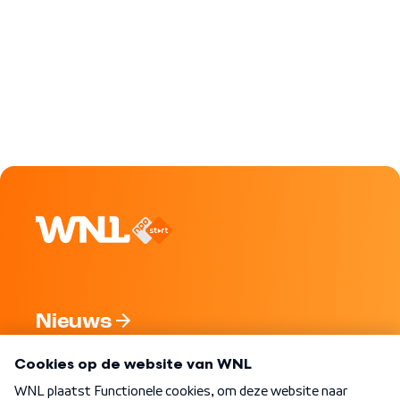
Nieuws
Programma's
Over WNL