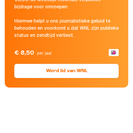
bijdrage voor omroepen.
Hiermee helpt u ons journalistieke geluid te
behouden en voorkomt u dat WNL zijn publieke
status en zendtijd verliest.
€ 8,50
per jaar
Word lid van WNL