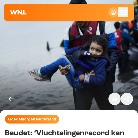
Klein
Standaard
Groot
Goedemorgen Nederland
Kopieer link
Baudet: ‘Vluchtelingenrecord kan