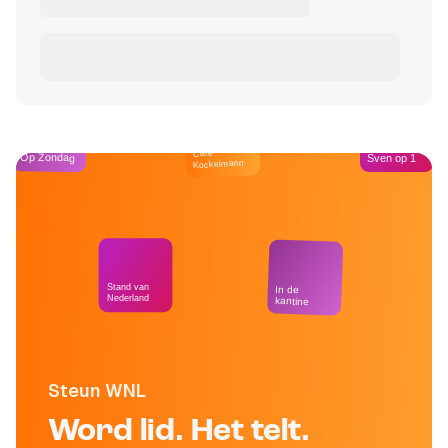
Café
Op Zondag
Sven op 1
Kockelmann
Stand van
In de
Nederland
kantine
Steun WNL
Word lid. Het telt.