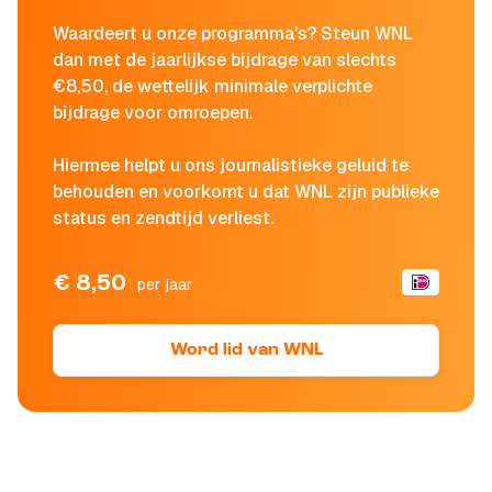
Waardeert u onze programma's? Steun WNL
dan met de jaarlijkse bijdrage van slechts
€8,50, de wettelijk minimale verplichte
bijdrage voor omroepen.
Hiermee helpt u ons journalistieke geluid te
behouden en voorkomt u dat WNL zijn publieke
status en zendtijd verliest.
€ 8,50
per jaar
Word lid van WNL