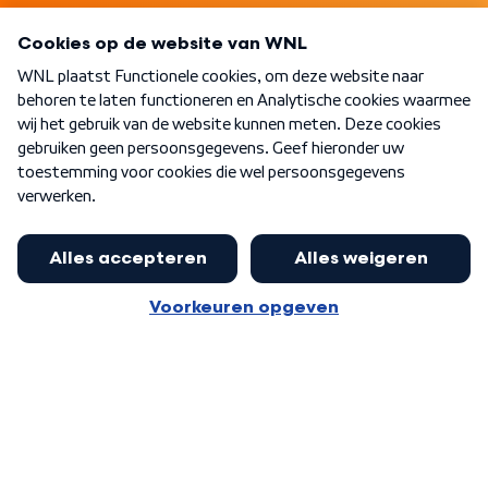
Programma's
Over WNL
Nieuwsbrief
Word Lid
Meer WNL voor jou
Eerste Kamer akkoord met begroting
van minister Sjoerdsma
Algemene voorwaarden
Cookie-instellingen
Privacy statement