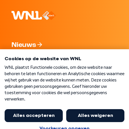
Nieuws
Programma's
Over WNL
Nieuwsbrief
Word Lid